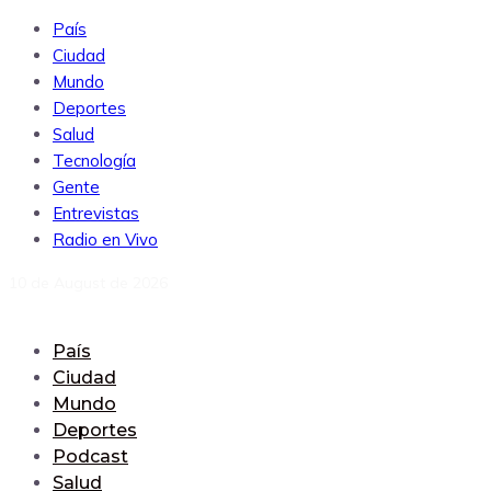
País
Ciudad
Mundo
Deportes
Salud
Tecnología
Gente
Entrevistas
Radio en Vivo
10 de August de 2026
País
Ciudad
Mundo
Deportes
Podcast
Salud