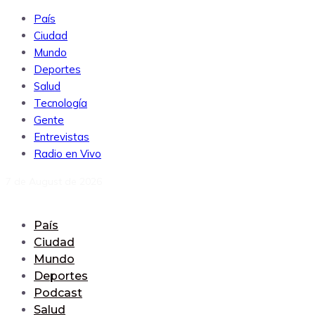
País
Ciudad
Mundo
Deportes
Salud
Tecnología
Gente
Entrevistas
Radio en Vivo
7 de August de 2026
País
Ciudad
Mundo
Deportes
Podcast
Salud