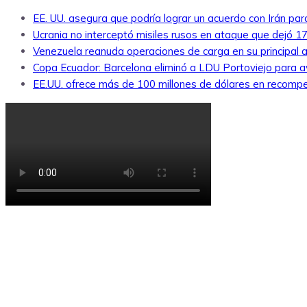
EE. UU. asegura que podría lograr un acuerdo con Irán par
Ucrania no interceptó misiles rusos en ataque que dejó 1
Venezuela reanuda operaciones de carga en su principal a
Copa Ecuador: Barcelona eliminó a LDU Portoviejo para av
EE.UU. ofrece más de 100 millones de dólares en recompe