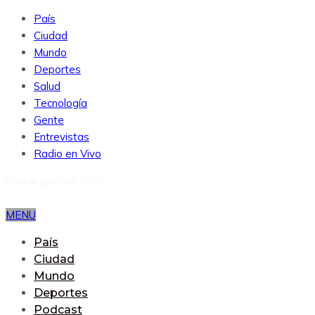
País
Ciudad
Mundo
Deportes
Salud
Tecnología
Gente
Entrevistas
Radio en Vivo
6 de August de 2026
MENU
País
Ciudad
Mundo
Deportes
Podcast