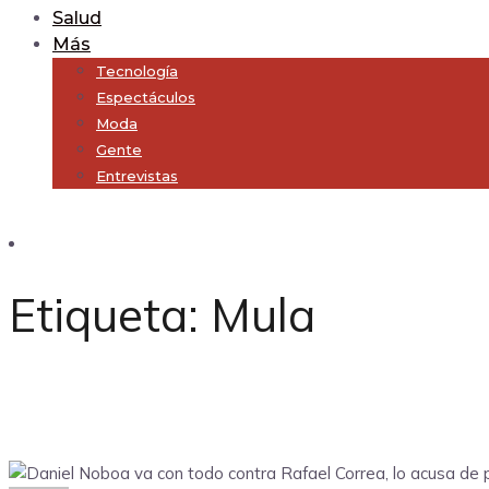
Salud
Más
Tecnología
Espectáculos
Moda
Gente
Entrevistas
Subscribe
Etiqueta:
Mula