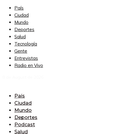
País
Ciudad
Mundo
Deportes
Salud
Tecnología
Gente
Entrevistas
Radio en Vivo
8 de August de 2026
País
Ciudad
Mundo
Deportes
Podcast
Salud