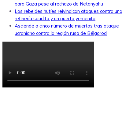
para Gaza pese al rechazo de Netanyahu
Los rebeldes hutíes reivindican ataques contra una
refinería saudita y un puerto yemenita
Asciende a cinco número de muertos tras ataque
ucraniano contra la región rusa de Bélgorod