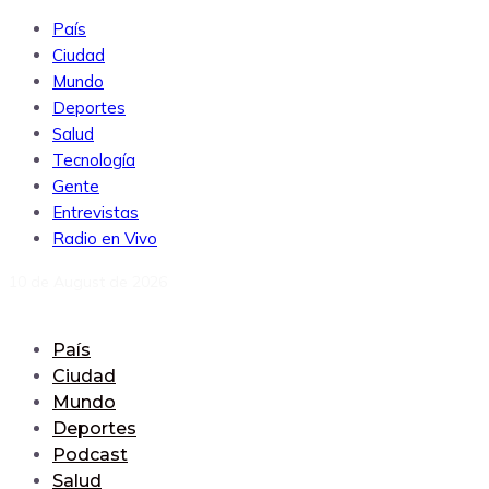
País
Ciudad
Mundo
Deportes
Salud
Tecnología
Gente
Entrevistas
Radio en Vivo
10 de August de 2026
País
Ciudad
Mundo
Deportes
Podcast
Salud