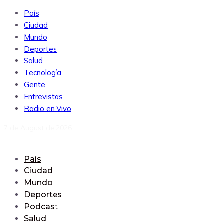
País
Ciudad
Mundo
Deportes
Salud
Tecnología
Gente
Entrevistas
Radio en Vivo
7 de August de 2026
País
Ciudad
Mundo
Deportes
Podcast
Salud