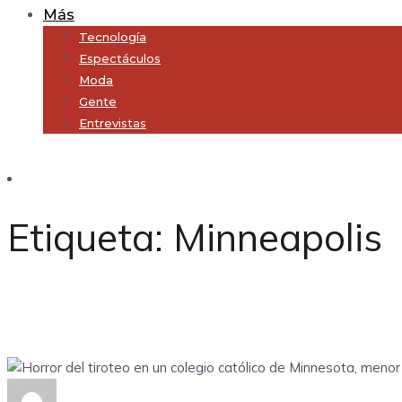
Más
Tecnología
Espectáculos
Moda
Gente
Entrevistas
Subscribe
Etiqueta:
Minneapolis