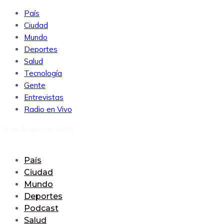
País
Ciudad
Mundo
Deportes
Salud
Tecnología
Gente
Entrevistas
Radio en Vivo
6 de August de 2026
País
Ciudad
Mundo
Deportes
Podcast
Salud