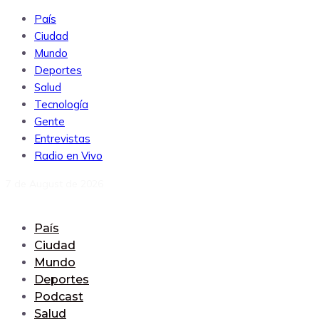
País
Ciudad
Mundo
Deportes
Salud
Tecnología
Gente
Entrevistas
Radio en Vivo
7 de August de 2026
País
Ciudad
Mundo
Deportes
Podcast
Salud