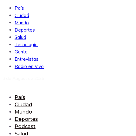
País
Ciudad
Mundo
Deportes
Salud
Tecnología
Gente
Entrevistas
Radio en Vivo
8 de August de 2026
País
Ciudad
Mundo
Deportes
Podcast
Salud