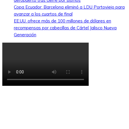
aeropuerto tras cierre por sismos
Copa Ecuador: Barcelona eliminó a LDU Portoviejo para
avanzar a los cuartos de final
EE.UU. ofrece más de 100 millones de dólares en
recompensas por cabecillas de Cártel Jalisco Nueva
Generación