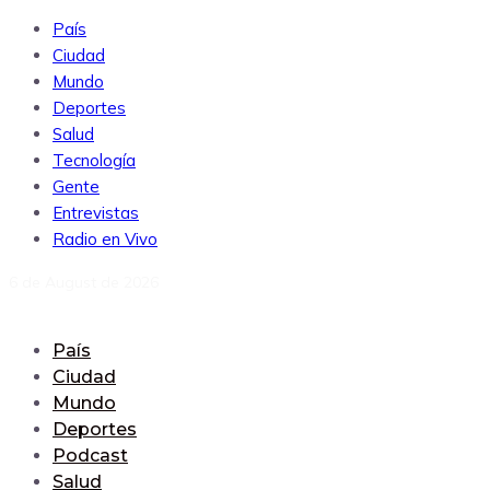
País
Ciudad
Mundo
Deportes
Salud
Tecnología
Gente
Entrevistas
Radio en Vivo
6 de August de 2026
País
Ciudad
Mundo
Deportes
Podcast
Salud