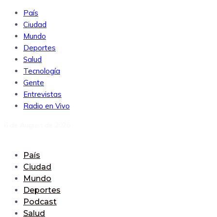
País
Ciudad
Mundo
Deportes
Salud
Tecnología
Gente
Entrevistas
Radio en Vivo
6 de August de 2026
País
Ciudad
Mundo
Deportes
Podcast
Salud