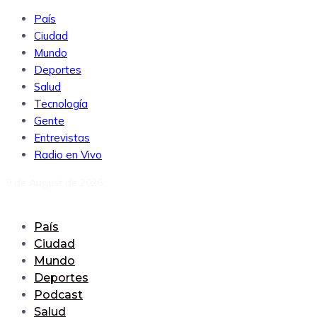
País
Ciudad
Mundo
Deportes
Salud
Tecnología
Gente
Entrevistas
Radio en Vivo
9 de August de 2026
País
Ciudad
Mundo
Deportes
Podcast
Salud