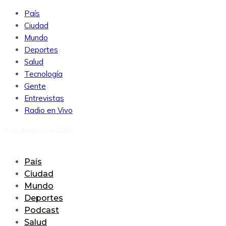
País
Ciudad
Mundo
Deportes
Salud
Tecnología
Gente
Entrevistas
Radio en Vivo
7 de August de 2026
País
Ciudad
Mundo
Deportes
Podcast
Salud