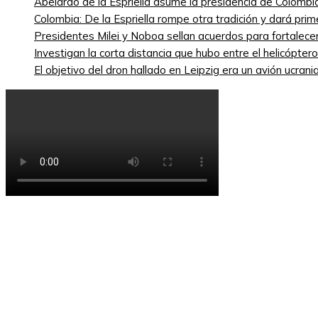
Abelardo de la Espriella asume la presidencia de Colombi
Colombia: De la Espriella rompe otra tradición y dará pri
Presidentes Milei y Noboa sellan acuerdos para fortalecer 
Investigan la corta distancia que hubo entre el helicópte
El objetivo del dron hallado en Leipzig era un avión ucra