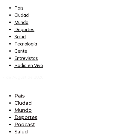
País
Ciudad
Mundo
Deportes
Salud
Tecnología
Gente
Entrevistas
Radio en Vivo
7 de August de 2026
País
Ciudad
Mundo
Deportes
Podcast
Salud