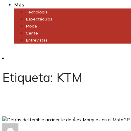
Más
Tecnología
Espectáculos
Moda
Gente
Entrevistas
Subscribe
Etiqueta:
KTM