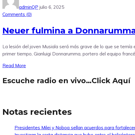
adminQP
julio 6, 2025
Comments (
0
)
Neuer fulmina a Donnarumma t
La lesión del joven Musiala será más grave de lo que se temía en
primer tiempo, Gianluigi Donnarumma, portero del equipo francé
Read More
Escuche radio en vivo…Click Aquí
Notas recientes
Presidentes Milei y Noboa sellan acuerdos para fortalecer 
Investigan la corta distancia que hubo entre el helicópte