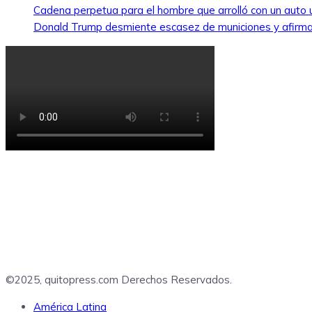
Cadena perpetua para el hombre que arrolló con un auto
Donald Trump desmiente escasez de municiones y afirma
©2025, quitopress.com Derechos Reservados.
América Latina