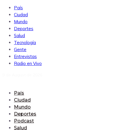
País
Ciudad
Mundo
Deportes
Salud
Tecnología
Gente
Entrevistas
Radio en Vivo
9 de August de 2026
País
Ciudad
Mundo
Deportes
Podcast
Salud