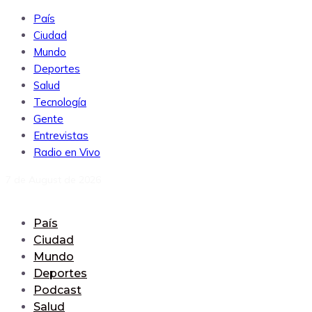
País
Ciudad
Mundo
Deportes
Salud
Tecnología
Gente
Entrevistas
Radio en Vivo
7 de August de 2026
País
Ciudad
Mundo
Deportes
Podcast
Salud