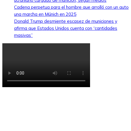
ucraniano cargado de munición, según medios
Cadena perpetua para el hombre que arrolló con un auto
una marcha en Múnich en 2025
Donald Trump desmiente escasez de municiones y
afirma que Estados Unidos cuenta con “cantidades
masivas”