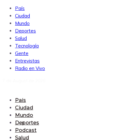
País
Ciudad
Mundo
Deportes
Salud
Tecnología
Gente
Entrevistas
Radio en Vivo
7 de August de 2026
País
Ciudad
Mundo
Deportes
Podcast
Salud