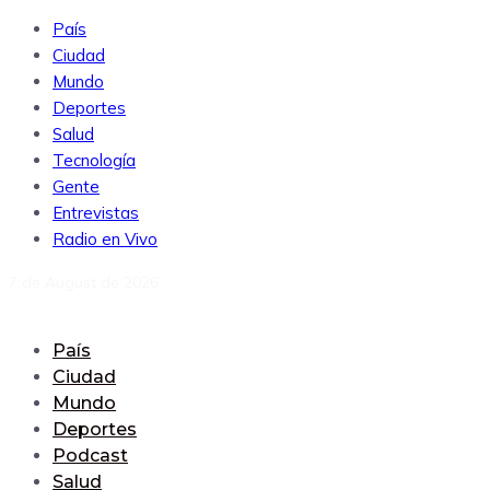
País
Ciudad
Mundo
Deportes
Salud
Tecnología
Gente
Entrevistas
Radio en Vivo
7 de August de 2026
País
Ciudad
Mundo
Deportes
Podcast
Salud