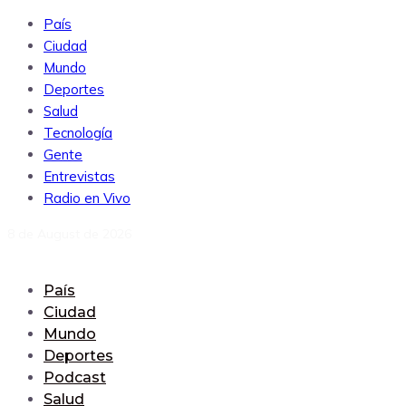
País
Ciudad
Mundo
Deportes
Salud
Tecnología
Gente
Entrevistas
Radio en Vivo
8 de August de 2026
País
Ciudad
Mundo
Deportes
Podcast
Salud