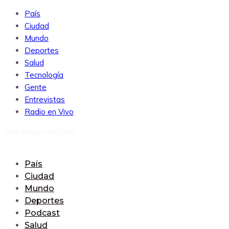
País
Ciudad
Mundo
Deportes
Salud
Tecnología
Gente
Entrevistas
Radio en Vivo
6 de August de 2026
País
Ciudad
Mundo
Deportes
Podcast
Salud