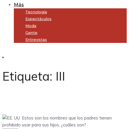
Más
Tecnología
Espectáculos
Moda
Gente
Entrevistas
Subscribe
Etiqueta:
III