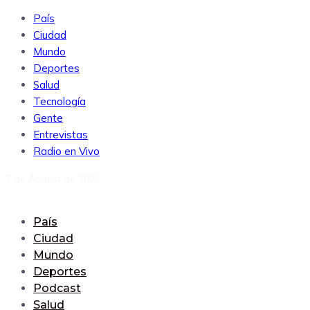
País
Ciudad
Mundo
Deportes
Salud
Tecnología
Gente
Entrevistas
Radio en Vivo
7 de August de 2026
País
Ciudad
Mundo
Deportes
Podcast
Salud