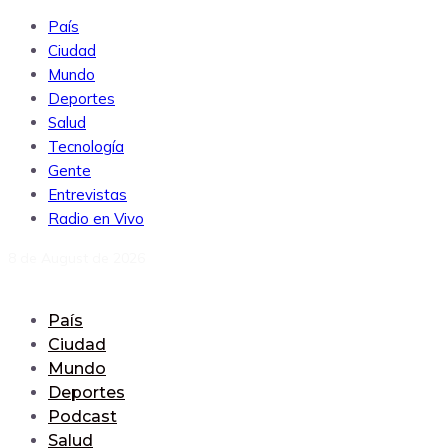
País
Ciudad
Mundo
Deportes
Salud
Tecnología
Gente
Entrevistas
Radio en Vivo
8 de August de 2026
País
Ciudad
Mundo
Deportes
Podcast
Salud