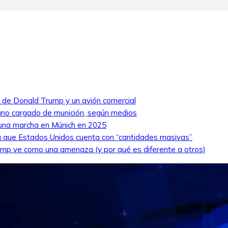
ro de Donald Trump y un avión comercial
niano cargado de munición, según medios
 una marcha en Múnich en 2025
 que Estados Unidos cuenta con “cantidades masivas”
ump ve como una amenaza (y por qué es diferente a otros)