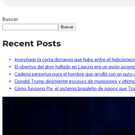
Buscar
Buscar
Recent Posts
Investigan la corta distancia que hubo entre el helicópte
El objetivo del dron hallado en Leipzig era un avión ucra
Cadena perpetua para el hombre que arrolló con un auto
Donald Trump desmiente escasez de municiones y afirma
Cómo funciona Pix, el sistema brasileño de pagos que Tr