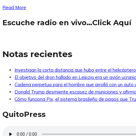
Read More
Escuche radio en vivo…Click Aquí
Notas recientes
Investigan la corta distancia que hubo entre el helicópte
El objetivo del dron hallado en Leipzig era un avión ucra
Cadena perpetua para el hombre que arrolló con un auto
Donald Trump desmiente escasez de municiones y afirma
Cómo funciona Pix, el sistema brasileño de pagos que Tr
QuitoPress