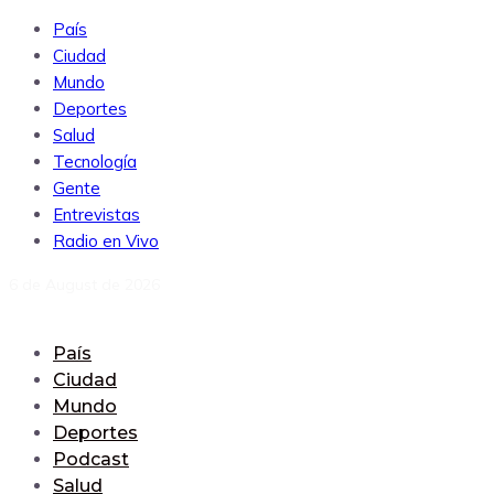
País
Ciudad
Mundo
Deportes
Salud
Tecnología
Gente
Entrevistas
Radio en Vivo
6 de August de 2026
País
Ciudad
Mundo
Deportes
Podcast
Salud