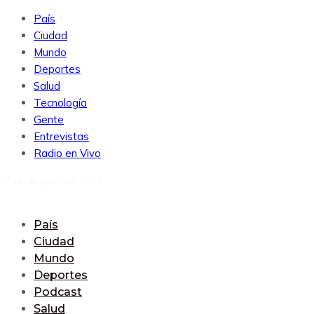
País
Ciudad
Mundo
Deportes
Salud
Tecnología
Gente
Entrevistas
Radio en Vivo
7 de August de 2026
País
Ciudad
Mundo
Deportes
Podcast
Salud