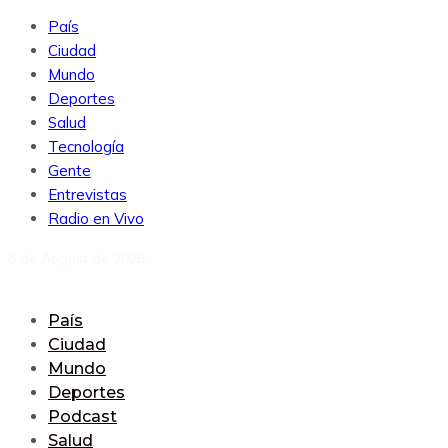
País
Ciudad
Mundo
Deportes
Salud
Tecnología
Gente
Entrevistas
Radio en Vivo
8 de August de 2026
País
Ciudad
Mundo
Deportes
Podcast
Salud