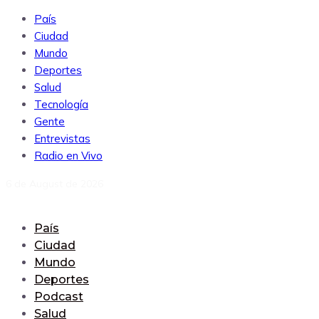
País
Ciudad
Mundo
Deportes
Salud
Tecnología
Gente
Entrevistas
Radio en Vivo
6 de August de 2026
País
Ciudad
Mundo
Deportes
Podcast
Salud