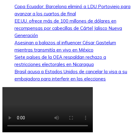
Copa Ecuador: Barcelona eliminó a LDU Portoviejo para
avanzar a los cuartos de final
EE.UU. ofrece más de 100 millones de dólares en
recompensas por cabecillas de Cártel Jalisco Nueva
Generación
Asesinan a balazos al influencer César Gastelum
mientras transmitía en vivo en México
Siete países de la OEA respaldan rechazo a
restricciones electorales en Nicaragua
Brasil acusa a Estados Unidos de cancelar la visa a su
embajadora para interferir en las elecciones