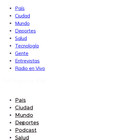
País
Ciudad
Mundo
Deportes
Salud
Tecnología
Gente
Entrevistas
Radio en Vivo
8 de August de 2026
País
Ciudad
Mundo
Deportes
Podcast
Salud