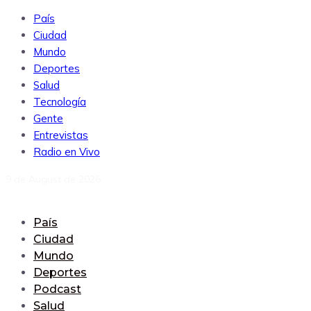
País
Ciudad
Mundo
Deportes
Salud
Tecnología
Gente
Entrevistas
Radio en Vivo
9 de August de 2026
País
Ciudad
Mundo
Deportes
Podcast
Salud