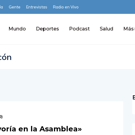
ía
Gente
Entrevistas
Radio en Vivo
Mundo
Deportes
Podcast
Salud
Más
cón
0
)
ría en la Asamblea»