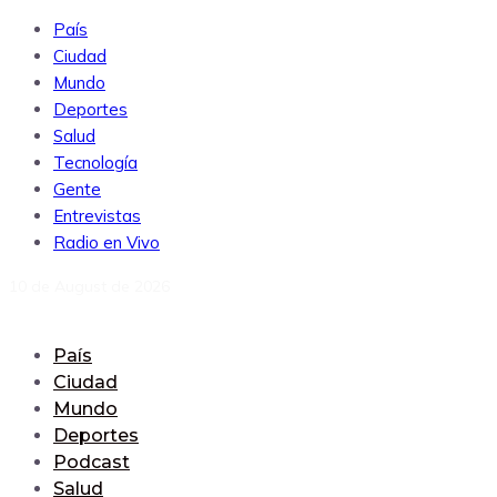
País
Ciudad
Mundo
Deportes
Salud
Tecnología
Gente
Entrevistas
Radio en Vivo
10 de August de 2026
País
Ciudad
Mundo
Deportes
Podcast
Salud