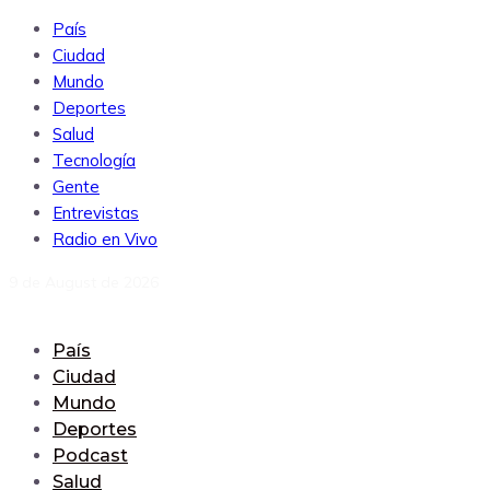
País
Ciudad
Mundo
Deportes
Salud
Tecnología
Gente
Entrevistas
Radio en Vivo
9 de August de 2026
País
Ciudad
Mundo
Deportes
Podcast
Salud