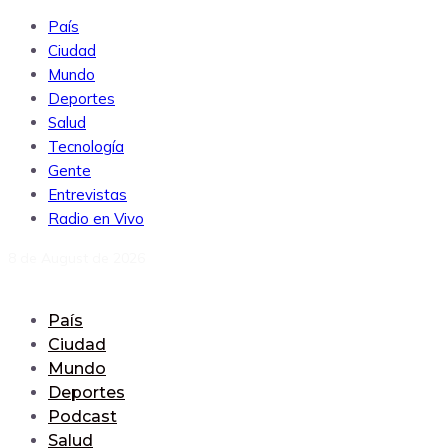
País
Ciudad
Mundo
Deportes
Salud
Tecnología
Gente
Entrevistas
Radio en Vivo
8 de August de 2026
País
Ciudad
Mundo
Deportes
Podcast
Salud