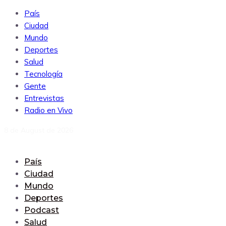
País
Ciudad
Mundo
Deportes
Salud
Tecnología
Gente
Entrevistas
Radio en Vivo
8 de August de 2026
País
Ciudad
Mundo
Deportes
Podcast
Salud