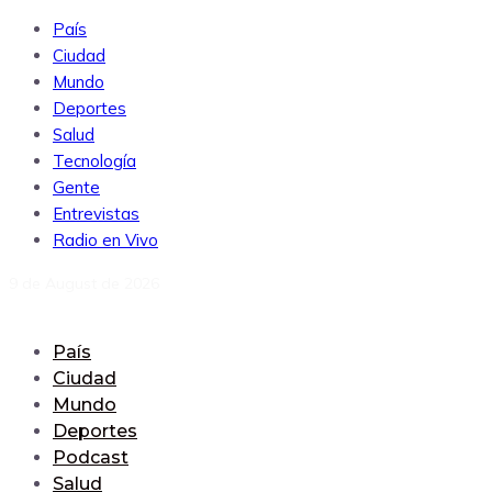
País
Ciudad
Mundo
Deportes
Salud
Tecnología
Gente
Entrevistas
Radio en Vivo
9 de August de 2026
País
Ciudad
Mundo
Deportes
Podcast
Salud