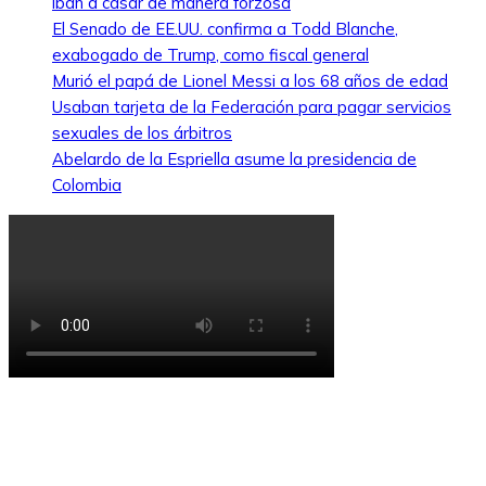
iban a casar de manera forzosa
El Senado de EE.UU. confirma a Todd Blanche,
exabogado de Trump, como fiscal general
Murió el papá de Lionel Messi a los 68 años de edad
Usaban tarjeta de la Federación para pagar servicios
sexuales de los árbitros
Abelardo de la Espriella asume la presidencia de
Colombia