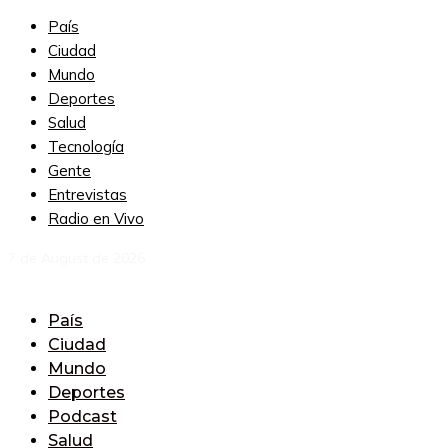
País
Ciudad
Mundo
Deportes
Salud
Tecnología
Gente
Entrevistas
Radio en Vivo
7 de August de 2026
País
Ciudad
Mundo
Deportes
Podcast
Salud