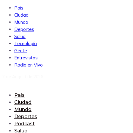
País
Ciudad
Mundo
Deportes
Salud
Tecnología
Gente
Entrevistas
Radio en Vivo
7 de August de 2026
País
Ciudad
Mundo
Deportes
Podcast
Salud