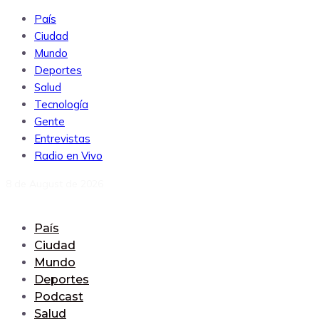
País
Ciudad
Mundo
Deportes
Salud
Tecnología
Gente
Entrevistas
Radio en Vivo
8 de August de 2026
País
Ciudad
Mundo
Deportes
Podcast
Salud