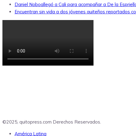
Daniel Noboallegó a Cali para acompañar a De la Espriella
Encuentran sin vida a dos jóvenes quiteños reportados 
©2025, quitopress.com Derechos Reservados.
América Latina