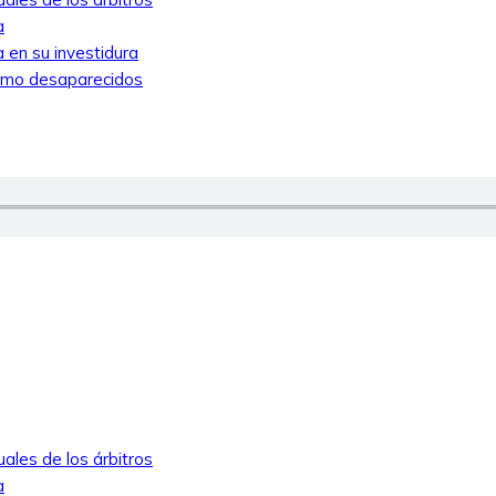
a
 en su investidura
como desaparecidos
ales de los árbitros
a