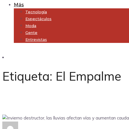
Más
Tecnología
Espectáculos
Moda
Gente
Entrevistas
Subscribe
Etiqueta:
El Empalme