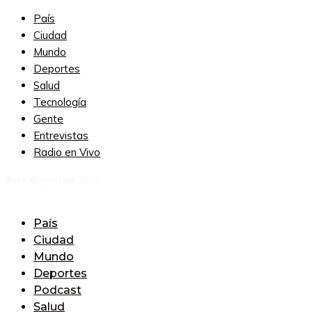
País
Ciudad
Mundo
Deportes
Salud
Tecnología
Gente
Entrevistas
Radio en Vivo
9 de August de 2026
País
Ciudad
Mundo
Deportes
Podcast
Salud