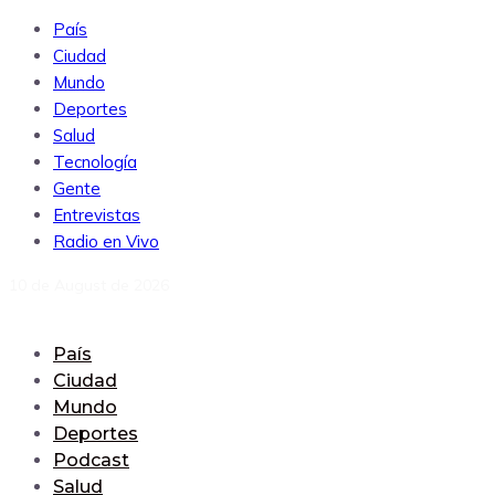
País
Ciudad
Mundo
Deportes
Salud
Tecnología
Gente
Entrevistas
Radio en Vivo
10 de August de 2026
País
Ciudad
Mundo
Deportes
Podcast
Salud