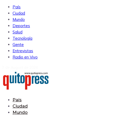
País
Ciudad
Mundo
Deportes
Salud
Tecnología
Gente
Entrevistas
Radio en Vivo
7 de August de 2026
País
Ciudad
Mundo