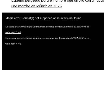
Cadena perpetua para el hombre que arrolló con un auto
una marcha en Múnich en 2025
Reproductor
Media error: Format(s) not supported or source(s) not found
de
vídeo
Descargar archivo: https://quitopress.com/wp-content/uploads/2025/06/video-
web.mp4?_=1
Descargar archivo: https://quitopress.com/wp-content/uploads/2025/06/video-
web.mp4?_=1