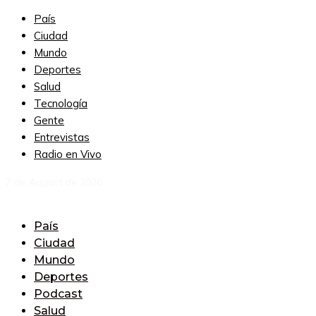
País
Ciudad
Mundo
Deportes
Salud
Tecnología
Gente
Entrevistas
Radio en Vivo
7 de August de 2026
País
Ciudad
Mundo
Deportes
Podcast
Salud