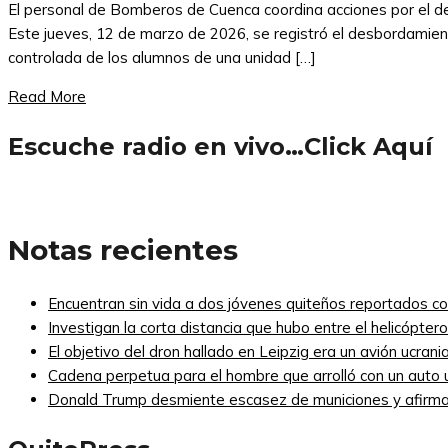
El personal de Bomberos de Cuenca coordina acciones por el de
Este jueves, 12 de marzo de 2026, se registró el desbordamien
controlada de los alumnos de una unidad […]
Read More
Escuche radio en vivo…Click Aquí
Notas recientes
Encuentran sin vida a dos jóvenes quiteños reportados 
Investigan la corta distancia que hubo entre el helicópte
El objetivo del dron hallado en Leipzig era un avión ucra
Cadena perpetua para el hombre que arrolló con un auto
Donald Trump desmiente escasez de municiones y afirma