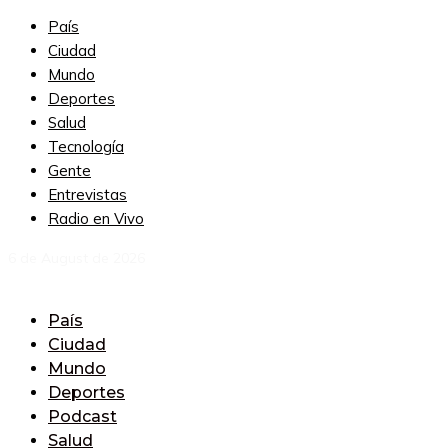
País
Ciudad
Mundo
Deportes
Salud
Tecnología
Gente
Entrevistas
Radio en Vivo
6 de August de 2026
País
Ciudad
Mundo
Deportes
Podcast
Salud