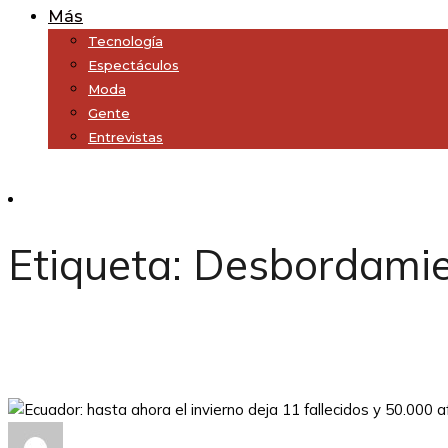
Más
Tecnología
Espectáculos
Moda
Gente
Entrevistas
Subscribe
Etiqueta:
Desbordamie