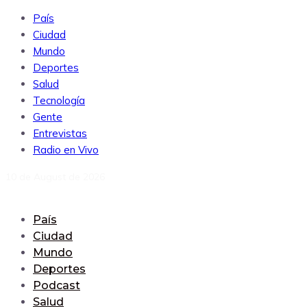
País
Ciudad
Mundo
Deportes
Salud
Tecnología
Gente
Entrevistas
Radio en Vivo
10 de August de 2026
País
Ciudad
Mundo
Deportes
Podcast
Salud