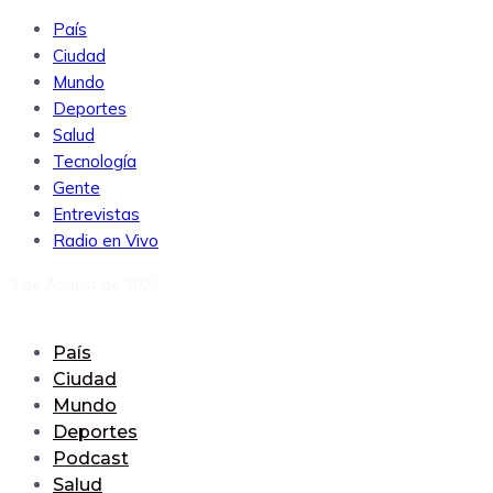
País
Ciudad
Mundo
Deportes
Salud
Tecnología
Gente
Entrevistas
Radio en Vivo
9 de August de 2026
País
Ciudad
Mundo
Deportes
Podcast
Salud