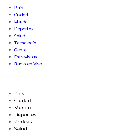
País
Ciudad
Mundo
Deportes
Salud
Tecnología
Gente
Entrevistas
Radio en Vivo
8 de August de 2026
País
Ciudad
Mundo
Deportes
Podcast
Salud