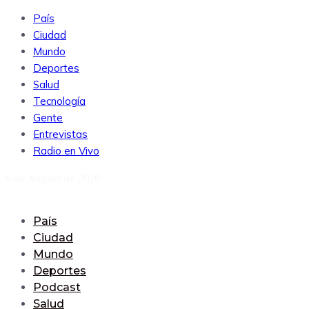
País
Ciudad
Mundo
Deportes
Salud
Tecnología
Gente
Entrevistas
Radio en Vivo
6 de August de 2026
País
Ciudad
Mundo
Deportes
Podcast
Salud