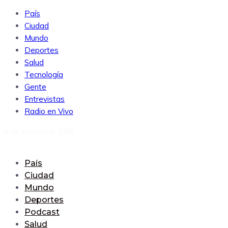
País
Ciudad
Mundo
Deportes
Salud
Tecnología
Gente
Entrevistas
Radio en Vivo
6 de August de 2026
País
Ciudad
Mundo
Deportes
Podcast
Salud