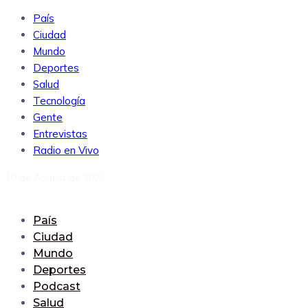
País
Ciudad
Mundo
Deportes
Salud
Tecnología
Gente
Entrevistas
Radio en Vivo
10 de August de 2026
País
Ciudad
Mundo
Deportes
Podcast
Salud