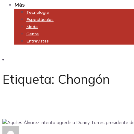
Más
Tecnología
Espectáculos
Moda
Gente
Entrevistas
Subscribe
Etiqueta:
Chongón