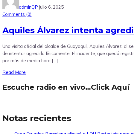
adminQP
julio 6, 2025
Comments (
0
)
Aquiles Álvarez intenta agre
Una visita oficial del alcalde de Guayaquil, Aquiles Alvarez, al
de intentar agredirlo físicamente. El incidente, que quedó regi
por más de media hora […]
Read More
Escuche radio en vivo…Click Aquí
Notas recientes
Copa Ecuador: Barcelona eliminó a LDU Portoviejo para av