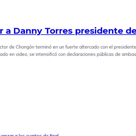
dir a Danny Torres presidente 
 sector de Chongón terminó en un fuerte altercado con el presiden
strado en video, se intensificó con declaraciones públicas de am
anzar a los cuartos de final