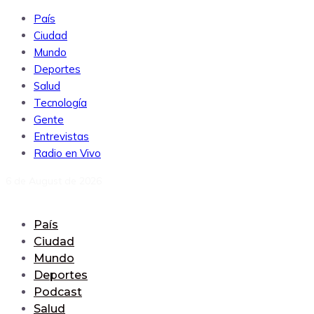
País
Ciudad
Mundo
Deportes
Salud
Tecnología
Gente
Entrevistas
Radio en Vivo
6 de August de 2026
País
Ciudad
Mundo
Deportes
Podcast
Salud